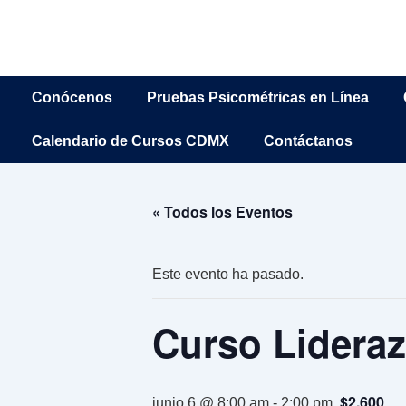
↓
Saltar
al
contenido
Navegación
Conócenos
Pruebas Psicométricas en Línea
principal
principal
Calendario de Cursos CDMX
Contáctanos
« Todos los Eventos
Este evento ha pasado.
Curso Lidera
$2,600
junio 6 @ 8:00 am
-
2:00 pm